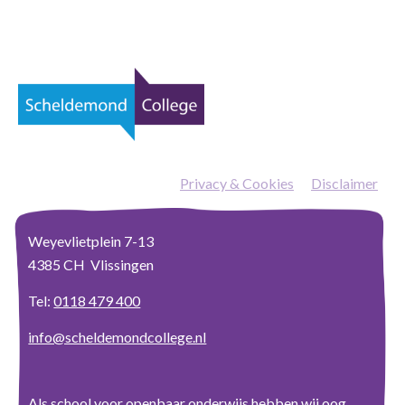
Privacy & Cookies
—
Disclaimer
Weyevlietplein 7-13
4385 CH Vlissingen
Tel:
0118 479 400
info@scheldemondcollege.nl
Als school voor openbaar onderwijs hebben wij oog