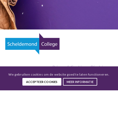
Privacy & Cookies
—
Disclaimer
We gebruiken cookies om de website goed te laten functioneren.
ACCEPTEER COOKIES
MEER INFORMATIE
Weyevlietplein 7-13
4385 CH Vlissingen
Tel:
0118 479 400
info@scheldemondcollege.nl