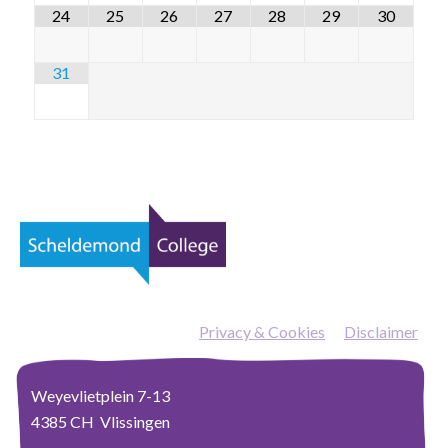
24
25
26
27
28
29
30
31
Privacy & Cookies
—
Disclaimer
Weyevlietplein 7-13
4385 CH Vlissingen