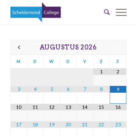
AUGUSTUS
2026
M
D
W
D
V
Z
Z
1
2
3
4
5
6
7
8
9
10
11
12
13
14
15
16
17
18
19
20
21
22
23