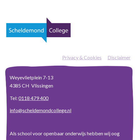
Privacy & Cookies
—
Disclaimer
Weyevlietplein 7-13
4385 CH Vlissingen
Tel:
0118 479 400
info@scheldemondcollege.nl
Als school voor openbaar onderwijs hebben wij oog