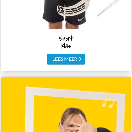
Sport
klas
LEES MEER