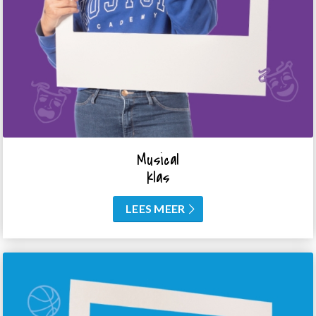
Musical
klas
LEES MEER