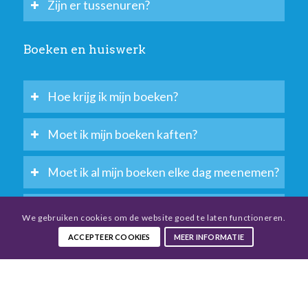
Zijn er tussenuren?
Boeken en huiswerk
Hoe krijg ik mijn boeken?
Moet ik mijn boeken kaften?
Moet ik al mijn boeken elke dag meenemen?
Hoeveel tijd moet ik aan huiswerk
We gebruiken cookies om de website goed te laten functioneren.
besteden?
ACCEPTEER COOKIES
MEER INFORMATIE
Krijg ik hulp als ik een vak niet begrijp?
Waar kan ik mijn huiswerk vinden?