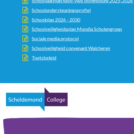
Schooljaarplan havo-vwo bovenbouw 2025-2026
Schoolondersteuningsprofiel
Schoolplan 2026 - 2030
Schoolveiligheidsplan Mondia Scholengroep
Sociale media protocol
Schoolveiligheid convenant Walcheren
Toetsbeleid