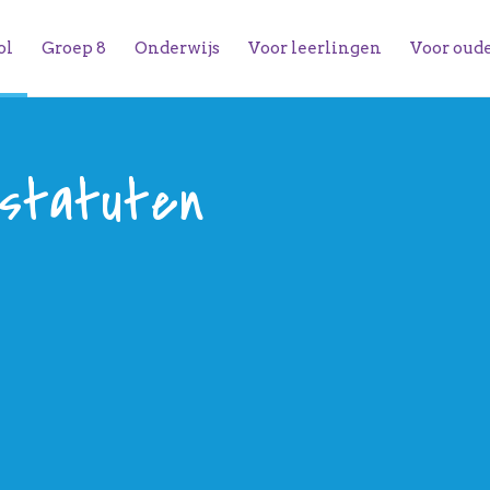
ol
Groep 8
Onderwijs
Voor leerlingen
Voor oud
statuten