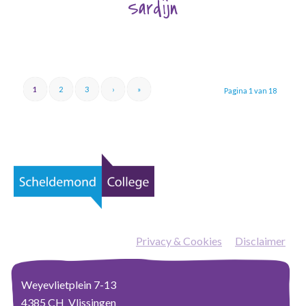
Sardijn
1
2
3
›
»
Pagina 1 van 18
Privacy & Cookies
—
Disclaimer
Weyevlietplein 7-13
4385 CH Vlissingen