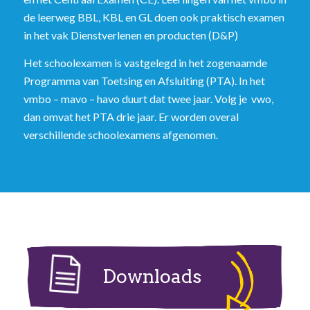
de leerweg BBL, KBL en GL doen ook praktisch examen
in het vak Dienstverlenen en producten (D&P)
Het schoolexamen is vastgelegd in het zogenaamde
Programma van Toetsing en Afsluiting (PTA). In het
vmbo – mavo – havo duurt dat twee jaar. Volg je vwo,
dan omvat het PTA drie jaar. Er worden overal
verschillende schoolexamens afgenomen.
Downloads