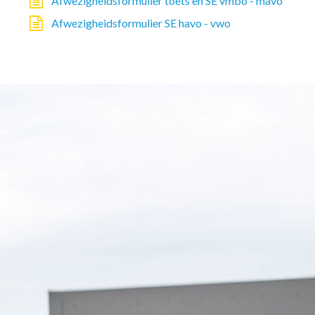
Afwezigheidsformulier toets en SE vmbo - mavo
Afwezigheidsformulier SE havo - vwo