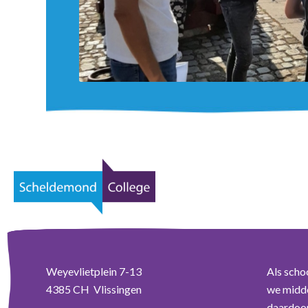
Weyevlietplein 7-13
Als scho
4385 CH Vlissingen
we midde
daardoor 