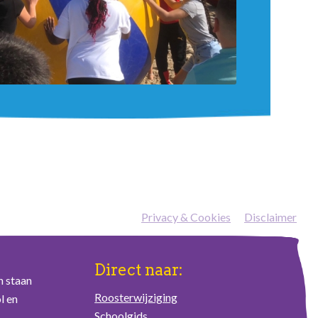
Privacy & Cookies
—
Disclaimer
Direct naar:
n staan
Roosterwijziging
l en
Schoolgids