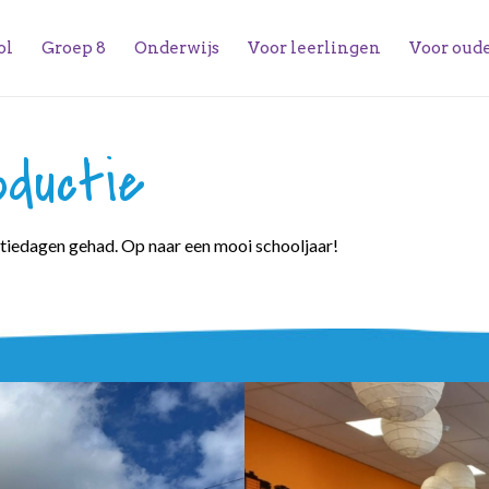
ol
Groep 8
Onderwijs
Voor leerlingen
Voor oud
oductie
tiedagen gehad. Op naar een mooi schooljaar!