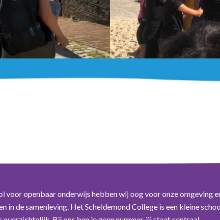
ol voor openbaar onderwijs hebben wij oog voor onze omgeving e
n in de samenleving. Het Scheldemond College is een kleine schoo
overzichtelijk. Bij ons ben je geen nummer, jij staat centraal.