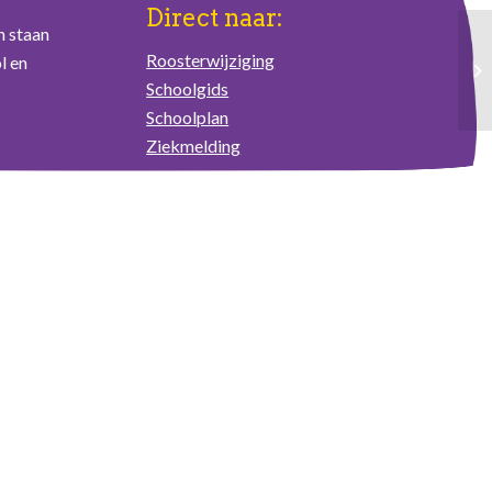
Direct naar:
n staan
Roosterwijziging
l en
Schoolgids
Schoolplan
Ziekmelding