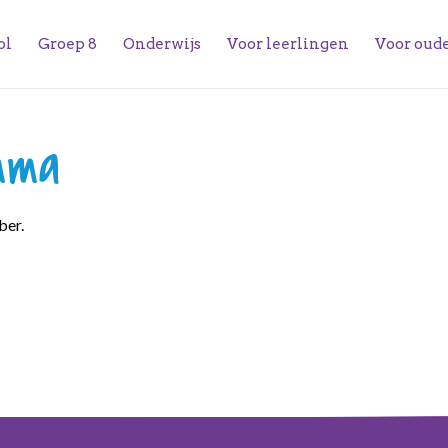
ol
Groep 8
Onderwijs
Voor leerlingen
Voor oud
mma
ber.