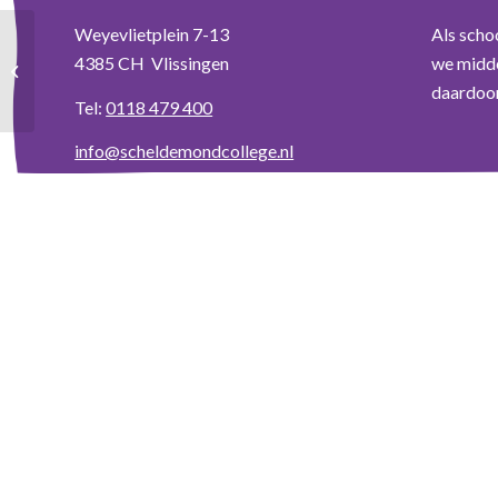
Weyevlietplein 7-13
Als scho
Nieuwsbrief
4385 CH Vlissingen
we midde
ouders/verzorgers
daardoor 
Tel:
0118 479 400
info@scheldemondcollege.nl