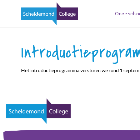
Onze scho
Introductieprogra
Het introductieprogramma versturen we rond 1 septem