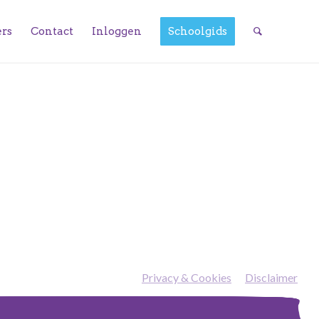
ers
Contact
Inloggen
Schoolgids
Privacy & Cookies
—
Disclaimer