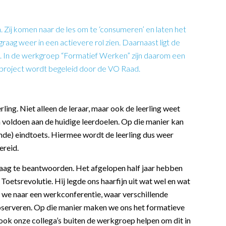
 Zij komen naar de les om te ‘consumeren’ en laten het
raag weer in een actievere rol zien. Daarnaast ligt de
 kan. In de werkgroep “Formatief Werken” zijn daarom een
it project wordt begeleid door de VO Raad.
ling. Niet alleen de leraar, maar ook de leerling weet
en voldoen aan de huidige leerdoelen. Op die manier kan
lende) eindtoets. Hiermee wordt de leerling dus weer
ereid.
vraag te beantwoorden. Het afgelopen half jaar hebben
oetsrevolutie. Hij legde ons haarfijn uit wat wel en wat
n we naar een werkconferentie, waar verschillende
bserveren. Op die manier maken we ons het formatieve
 ook onze collega’s buiten de werkgroep helpen om dit in