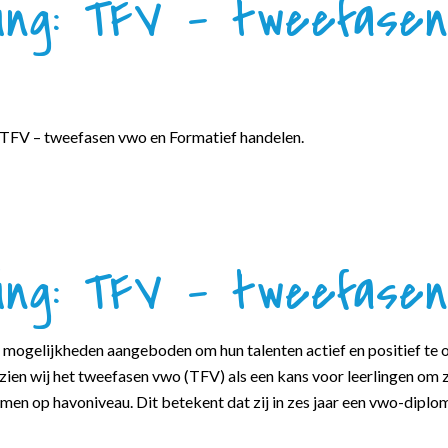
ling: TFV – tweefase
TFV – tweefasen vwo en Formatief handelen.
ling: TFV – tweefase
 mogelijkheden aangeboden om hun talenten actief en positief te o
e zien wij het tweefasen vwo (TFV) als een kans voor leerlingen om 
men op havoniveau. Dit betekent dat zij in zes jaar een vwo-diplo