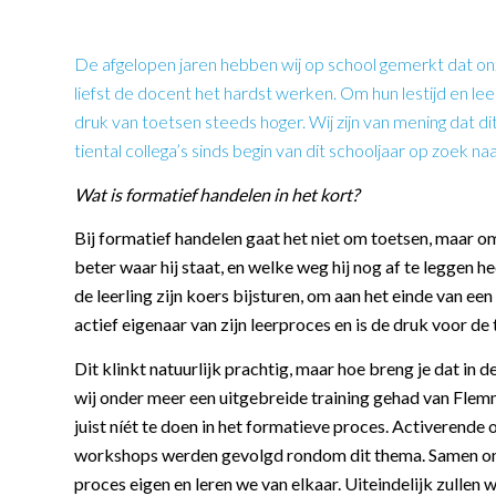
De afgelopen jaren hebben wij op school gemerkt dat onz
liefst de docent het hardst werken. Om hun lestijd en lee
druk van toetsen steeds hoger.
Wij zijn van mening dat d
tiental collega’s sinds begin van dit schooljaar op zoek 
Wat is formatief handelen in het kort?
Bij formatief handelen gaat het niet om toetsen, maar om
beter waar hij staat, en welke weg hij nog af te leggen 
de leerling zijn koers bijsturen, om aan het einde van ee
actief eigenaar van zijn leerproces en is de druk voor d
Dit klinkt natuurlijk prachtig, maar hoe breng je dat i
wij onder meer een uitgebreide training gehad van Flemmi
juist níét te doen in het formatieve proces. Activerend
workshops werden gevolgd rondom dit thema. Samen ontw
proces eigen en leren we van elkaar. Uiteindelijk zullen