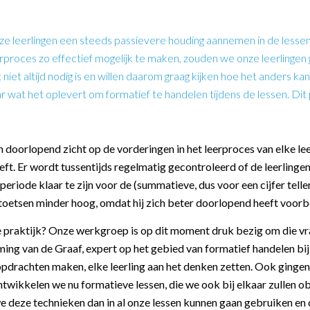
e leerlingen een steeds passievere houding aannemen in de lessen.
rproces zo effectief mogelijk te maken, zouden we onze leerlingen g
it niet altijd nodig is en willen daarom graag kijken hoe het anders
naar wat het oplevert om formatief te handelen tijdens de lessen. D
 doorlopend zicht op de vorderingen in het leerproces van elke leer
heeft. Er wordt tussentijds regelmatig gecontroleerd of de leerling
n periode klaar te zijn voor de (summatieve, dus voor een cijfer tel
e toetsen minder hoog, omdat hij zich beter doorlopend heeft voorb
n de praktijk? Onze werkgroep is op dit moment druk bezig om die 
ng van de Graaf, expert op het gebied van formatief handelen bij T
e opdrachten maken, elke leerling aan het denken zetten. Ook ginge
ikkelen we nu formatieve lessen, die we ook bij elkaar zullen o
 we deze technieken dan in al onze lessen kunnen gaan gebruiken en