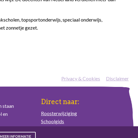
akscholen, topsportonderwijs, speciaal onderwijs,
het zonnetje gezet.
Privacy & Cookies
—
Disclaimer
Direct naar:
n staan
Roosterwijziging
l en
Schoolgids
Schoolplan
Ziekmelding
MEER INFORMATIE