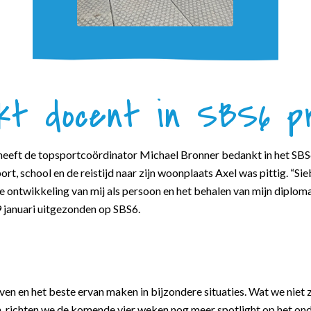
ankt docent in SBS6 
 heeft de topsportcoördinator Michael Bronner bedankt in het SB
rt, school en de reistijd naar zijn woonplaats Axel was pittig. “
 ontwikkeling van mij als persoon en het behalen van mijn diplom
9 januari uitgezonden op SBS6.
n en het beste ervan maken in bijzondere situaties. Wat we niet zi
n, richten we de komende vier weken nog meer spotlight op het on