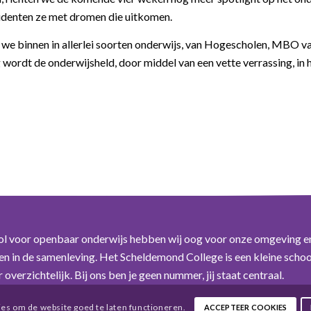
tudenten ze met dromen die uitkomen.
 we binnen in allerlei soorten onderwijs, van Hogescholen, MBO v
wordt de onderwijsheld, door middel van een vette verrassing, in 
ol voor openbaar onderwijs hebben wij oog voor onze omgeving e
n in de samenleving. Het Scheldemond College is een kleine schoo
overzichtelijk. Bij ons ben je geen nummer, jij staat centraal.
es om de website goed te laten functioneren.
ACCEPTEER COOKIES