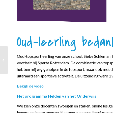
Oud-leerling bed
Oud-topsportleerling van onze school, Siebe Schieman,
Biologie olympiade
voetbalt bij Sparta Rotterdam. De combinatie van topspo
hebben mij erg geholpen in de topsport, maar ook met de
uiteraard een sportieve activiteit. De uitzending werd 2
Bekijk de video
Het programma Helden van het Onderwijs
We zien onze docenten zwoegen en staken, online les geve
levens van jonge mensen. Na twee succesvolle seizoene