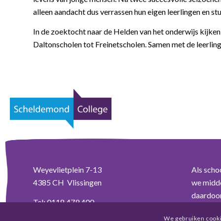
alleen aandacht dus verrassen hun eigen leerlingen en s
In de zoektocht naar de Helden van het onderwijs kijken
Daltonscholen tot Freinetscholen. Samen met de leerling 
Weyevlietplein 7-13
Als scho
4385 CH Vlissingen
we midde
daardoor 
Tel:
0118 479 400
We gebruiken cooki