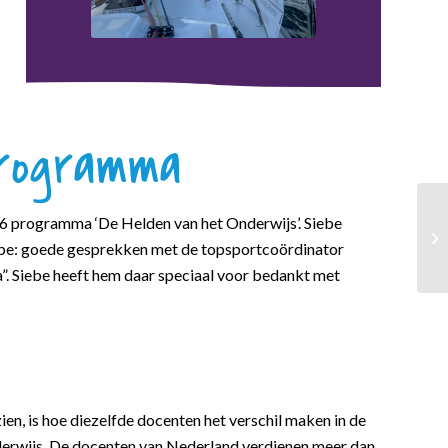
programma
S6 programma ‘De Helden van het Onderwijs’. Siebe
Siebe: goede gesprekken met de topsportcoördinator
a”. Siebe heeft hem daar speciaal voor bedankt met
en, is hoe diezelfde docenten het verschil maken in de
derwijs. De docenten van Nederland verdienen meer dan