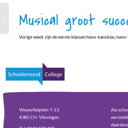
Musical groot succ
Afsluiting examens voor
havo en vwo-leerlingen
Vorige week zijn de eerste klassen havo-kansklas, hav
Weyevlietplein 7-13
Als scho
4385 CH Vlissingen
we midde
daardoor 