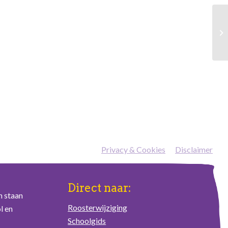
Privacy & Cookies
—
Disclaimer
Direct naar:
n staan
Roosterwijziging
l en
Schoolgids