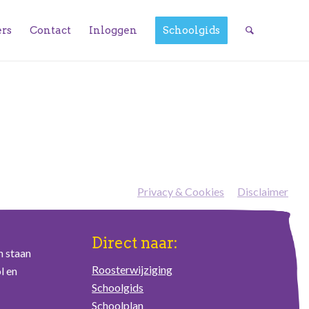
ers
Contact
Inloggen
Schoolgids
Privacy & Cookies
—
Disclaimer
Direct naar:
n staan
Roosterwijziging
l en
Schoolgids
Schoolplan