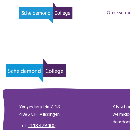
Onze scho
Weyevlietplein 7-13
Als scho
4385 CH Vlissingen
we midde
daardoor 
Tel:
0118 479 400