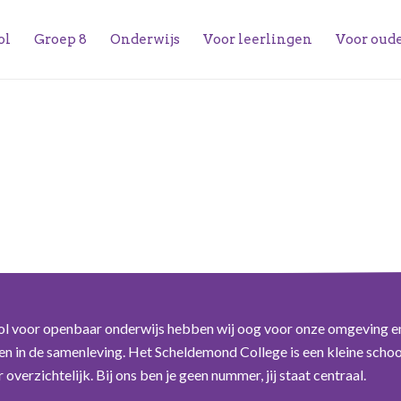
ol
Groep 8
Onderwijs
Voor leerlingen
Voor oud
ol voor openbaar onderwijs hebben wij oog voor onze omgeving e
n in de samenleving. Het Scheldemond College is een kleine schoo
overzichtelijk. Bij ons ben je geen nummer, jij staat centraal.