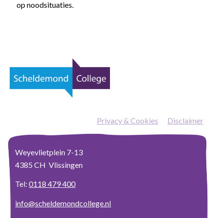
op noodsituaties.
Privacy & Cookies
—
Disclaimer
Weyevlietplein 7-13
4385 CH Vlissingen
Tel:
0118 479 400
info@scheldemondcollege.nl