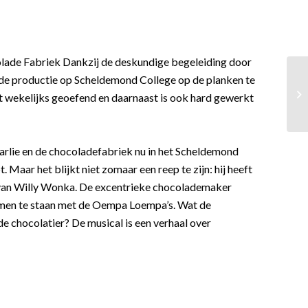
olade Fabriek Dankzij de deskundige begeleiding door
ierde productie op Scheldemond College op de planken te
ft wekelijks geoefend en daarnaast is ook hard gewerkt
rlie en de chocoladefabriek nu in het Scheldemond
 Maar het blijkt niet zomaar een reep te zijn: hij heeft
k van Willy Wonka. De excentrieke chocolademaker
komen te staan met de Oempa Loempa’s. Wat de
de chocolatier? De musical is een verhaal over