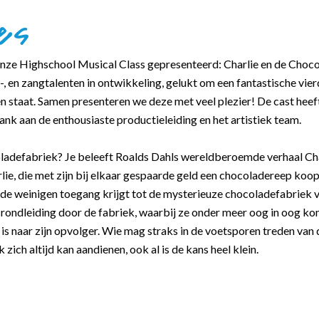
es
nze Highschool Musical Class gepresenteerd: Charlie en de Choc
ma-, en zangtalenten in ontwikkeling, gelukt om een fantastische v
en staat. Samen presenteren we deze met veel plezier! De cast hee
dank aan de enthousiaste productieleiding en het artistiek team.
oladefabriek? Je beleeft Roalds Dahls wereldberoemde verhaal Cha
ie, die met zijn bij elkaar gespaarde geld een chocoladereep koopt.
n de weinigen toegang krijgt tot de mysterieuze chocoladefabrie
e rondleiding door de fabriek, waarbij ze onder meer oog in oog 
is naar zijn opvolger. Wie mag straks in de voetsporen treden van 
ich altijd kan aandienen, ook al is de kans heel klein.