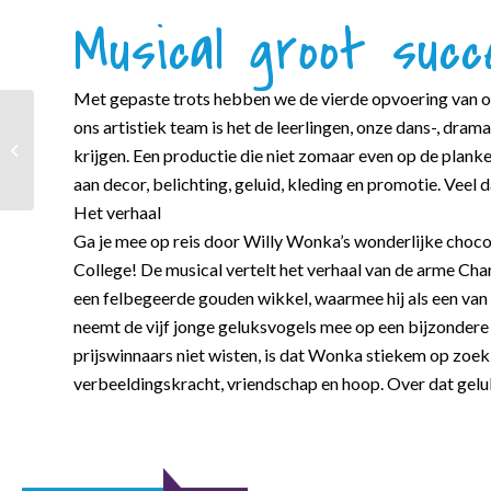
Musical groot succ
Met gepaste trots hebben we de vierde opvoering van o
ons artistiek team is het de leerlingen, onze dans-, dra
Geplande
krijgen. Een productie die niet zomaar even op de plank
brandoefening
aan decor, belichting, geluid, kleding en promotie. Veel 
Het verhaal
Ga je mee op reis door Willy Wonka’s wonderlijke choc
College! De musical vertelt het verhaal van de arme Charl
een felbegeerde gouden wikkel, waarmee hij als een va
neemt de vijf jonge geluksvogels mee op een bijzonder
prijswinnaars niet wisten, is dat Wonka stiekem op zoek 
verbeeldingskracht, vriendschap en hoop. Over dat geluk z