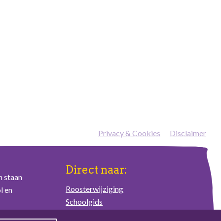
Privacy & Cookies
—
Disclaimer
Direct naar:
n staan
Roosterwijziging
l en
Schoolgids
Schoolplan