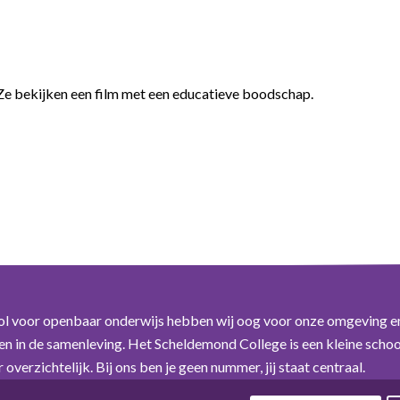
 Ze bekijken een film met een educatieve boodschap.
ol voor openbaar onderwijs hebben wij oog voor onze omgeving e
n in de samenleving. Het Scheldemond College is een kleine schoo
overzichtelijk. Bij ons ben je geen nummer, jij staat centraal.