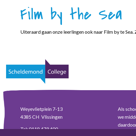
Film by the Sea
Uiteraard gaan onze leerlingen ook naar Film by te Sea.
Weyevlietplein 7-13
Als scho
4385 CH Vlissingen
we midde
daardoor 
Tel:
0118 479 400