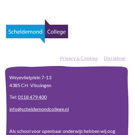
Privacy & Cookies
—
Disclaimer
Weyevlietplein 7-13
4385 CH Vlissingen
Tel:
0118 479 400
info@scheldemondcollege.nl
Als school voor openbaar onderwijs hebben wij oog