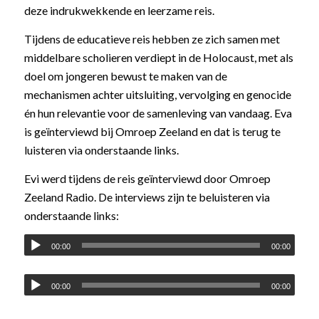
deze indrukwekkende en leerzame reis.
Tijdens de educatieve reis hebben ze zich samen met
middelbare scholieren verdiept in de Holocaust, met als
doel om jongeren bewust te maken van de
mechanismen achter uitsluiting, vervolging en genocide
én hun relevantie voor de samenleving van vandaag. Eva
is geïnterviewd bij Omroep Zeeland en dat is terug te
luisteren via onderstaande links.
Evi werd tijdens de reis geïnterviewd door Omroep
Zeeland Radio. De interviews zijn te beluisteren via
onderstaande links:
Audiospeler
00:00
00:00
Audiospeler
00:00
00:00