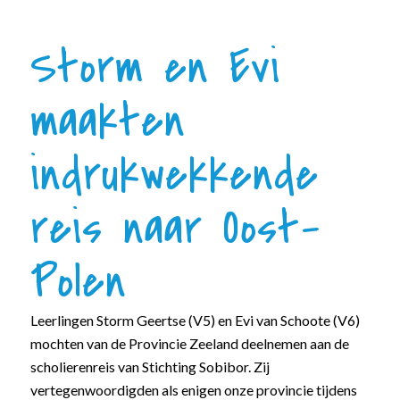
Storm en Evi
maakten
indrukwekkende
reis naar Oost-
Polen
Leerlingen Storm Geertse (V5) en Evi van Schoote (V6)
mochten van de Provincie Zeeland deelnemen aan de
scholierenreis van Stichting Sobibor. Zij
vertegenwoordigden als enigen onze provincie tijdens