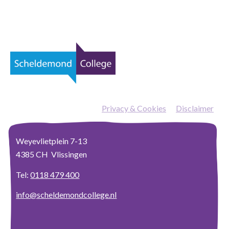
Privacy & Cookies
—
Disclaimer
Weyevlietplein 7-13
4385 CH Vlissingen
Tel:
0118 479 400
info@scheldemondcollege.nl